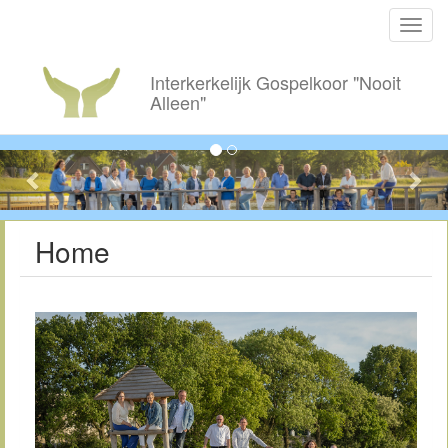
Toggl
navig
Interkerkelijk Gospelkoor "Nooit
Alleen"
Previous
Nex
Home